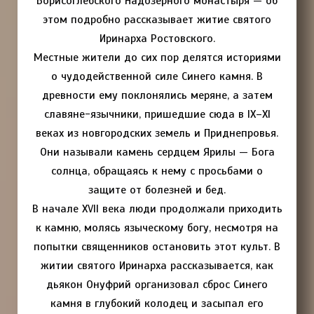
Борисоглебского Надозёрного монастыря — об
этом подробно рассказывает житие святого
Иринарха Ростовского.
Местные жители до сих пор делятся историями
о чудодейственной силе Синего камня. В
древности ему поклонялись меряне, а затем
славяне-язычники, пришедшие сюда в IX–XI
веках из новгородских земель и Приднепровья.
Они называли камень сердцем Ярилы — Бога
солнца, обращаясь к нему с просьбами о
защите от болезней и бед.
В начале XVII века люди продолжали приходить
к камню, молясь языческому богу, несмотря на
попытки священников остановить этот культ. В
житии святого Иринарха рассказывается, как
дьякон Онуфрий организовал сброс Синего
камня в глубокий колодец и засыпал его