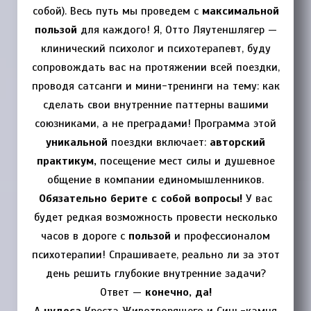
собой). Весь путь мы проведем с
максимальной
пользой
для каждого! Я, Отто Ляутеншлягер —
клинический психолог и психотерапевт, буду
сопровождать вас на протяжении всей поездки,
проводя сатсанги и мини-тренинги на тему: как
сделать свои внутренние паттерны вашими
союзниками, а не преградами! Программа этой
уникальной
поездки включает:
авторский
практикум,
посещение мест силы и душевное
общение в компании единомышленников.
Обязательно берите с собой вопросы!
У вас
будет редкая возможность провести несколько
часов в дороге с
пользой
и профессионалом
психотерапии! Спрашиваете, реально ли за этот
день решить глубокие внутренние задачи?
Ответ —
конечно, да!
А
чудеса
Креста Животворящего и Синь-камня