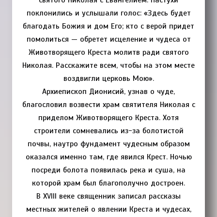
поклонились и услышали голос: «Здесь будет
благодать Божия и дом Его; кто с верой придет
помолиться — обретет исцеление и чудеса от
Животворящего Креста молитв ради святого
Николая. Расскажите всем, чтобы на этом месте
воздвигли церковь Мою».
Архиепископ Дионисий, узнав о чуде,
благословил возвести храм святителя Николая с
приделом Животворящего Креста. Хотя
строители сомневались из-за болотистой
почвы, наутро фундамент чудесным образом
оказался именно там, где явился Крест. Ночью
посреди болота появилась река и суша, на
которой храм был благополучно достроен.
В XVIII веке священник записал рассказы
местных жителей о явлении Креста и чудесах,