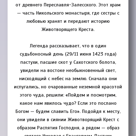
от древнего Переславля-Залесского. Этот храм
— часть Никольского монастыря, где сестры с
любовью хранят и передают историю
Животворящего Креста.
Легенда рассказывает, что в один
судьбоносный день (29/11 июня 1423 года)
пастухи, пасшие скот у Сахотского болота,
увидели на востоке необыкновенный свет,
нисходящий с небес на землю. Сначала они
испугались, но очарованные неземной красотой
этого чуда, решили: «Пойдем и посмотрим,
какое нам явилось чудо? Если это послано
Богом — будем славить Его». Подойдя к месту,
они увидели в сиянии Животворящий Крест с
образом Распятия Господня, а рядом — образ
святого Николая с Евангелием. Пастухи